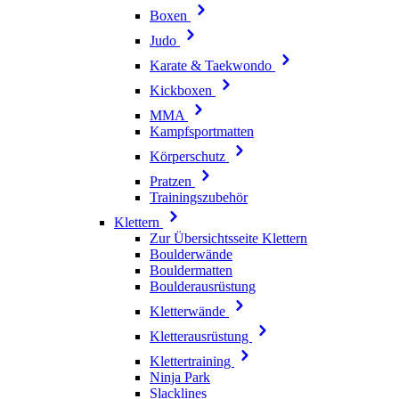
Boxen
Judo
Karate & Taekwondo
Kickboxen
MMA
Kampfsportmatten
Körperschutz
Pratzen
Trainingszubehör
Klettern
Zur Übersichtsseite Klettern
Boulderwände
Bouldermatten
Boulderausrüstung
Kletterwände
Kletterausrüstung
Klettertraining
Ninja Park
Slacklines