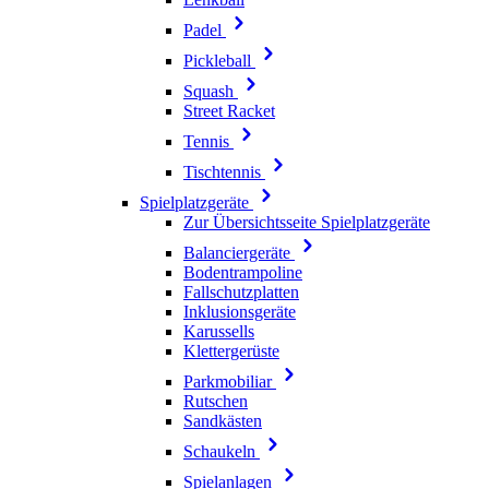
Padel
Pickleball
Squash
Street Racket
Tennis
Tischtennis
Spielplatzgeräte
Zur Übersichtsseite Spielplatzgeräte
Balanciergeräte
Bodentrampoline
Fallschutzplatten
Inklusionsgeräte
Karussells
Klettergerüste
Parkmobiliar
Rutschen
Sandkästen
Schaukeln
Spielanlagen