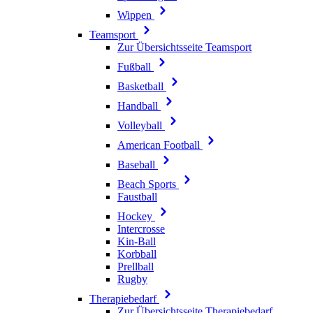
Wippen
Teamsport
Zur Übersichtsseite Teamsport
Fußball
Basketball
Handball
Volleyball
American Football
Baseball
Beach Sports
Faustball
Hockey
Intercrosse
Kin-Ball
Korbball
Prellball
Rugby
Therapiebedarf
Zur Übersichtsseite Therapiebedarf