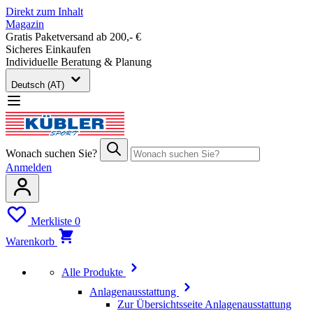
Direkt zum Inhalt
Magazin
Gratis Paketversand ab 200,- €
Sicheres Einkaufen
Individuelle Beratung & Planung
Deutsch (AT)
Wonach suchen Sie?
Anmelden
Merkliste
0
Warenkorb
Alle Produkte
Anlagenausstattung
Zur Übersichtsseite Anlagenausstattung