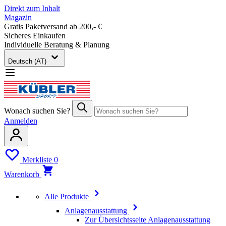
Direkt zum Inhalt
Magazin
Gratis Paketversand ab 200,- €
Sicheres Einkaufen
Individuelle Beratung & Planung
Deutsch (AT)
Wonach suchen Sie?
Anmelden
Merkliste
0
Warenkorb
Alle Produkte
Anlagenausstattung
Zur Übersichtsseite Anlagenausstattung