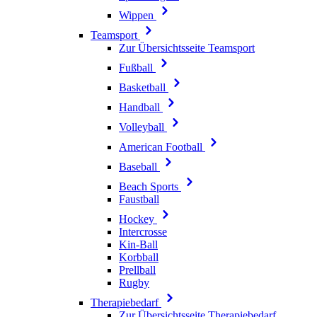
Wippen
Teamsport
Zur Übersichtsseite Teamsport
Fußball
Basketball
Handball
Volleyball
American Football
Baseball
Beach Sports
Faustball
Hockey
Intercrosse
Kin-Ball
Korbball
Prellball
Rugby
Therapiebedarf
Zur Übersichtsseite Therapiebedarf