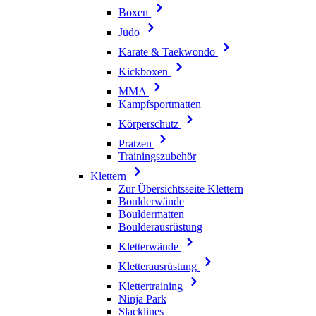
Boxen
Judo
Karate & Taekwondo
Kickboxen
MMA
Kampfsportmatten
Körperschutz
Pratzen
Trainingszubehör
Klettern
Zur Übersichtsseite Klettern
Boulderwände
Bouldermatten
Boulderausrüstung
Kletterwände
Kletterausrüstung
Klettertraining
Ninja Park
Slacklines