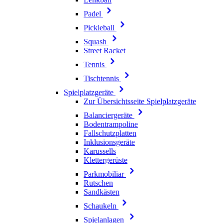
Padel
Pickleball
Squash
Street Racket
Tennis
Tischtennis
Spielplatzgeräte
Zur Übersichtsseite Spielplatzgeräte
Balanciergeräte
Bodentrampoline
Fallschutzplatten
Inklusionsgeräte
Karussells
Klettergerüste
Parkmobiliar
Rutschen
Sandkästen
Schaukeln
Spielanlagen