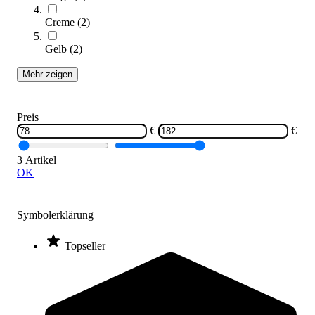
Creme
(
2
)
Gelb
(
2
)
Mehr zeigen
Preis
EHA® Bädermatte Standard
€
€
119,00 €
ab
3 Artikel
Zum Produkt
OK
Varianten zur Auswahl
Sofort lieferbar
Symbolerklärung
Topseller