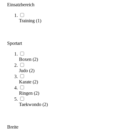
Einsatzbereich
Sortieren nach
Training
(
1
)
Sportart
Boxen
(
2
)
Judo
(
2
)
Dollamur® Kampfsportmatte Flexi-Roll, Smooth
Karate
(
2
)
692,00 €
ab
Ringen
(
2
)
Zum Produkt
Taekwondo
(
2
)
Varianten zur Auswahl
Längere Lieferzeit
Breite