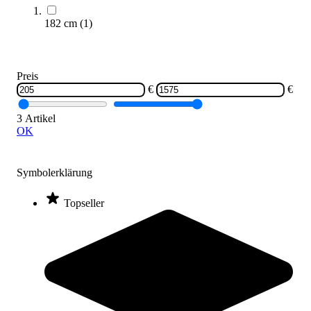
182 cm
(
1
)
Preis
€
€
Dollamur® Matte Flexi-Roll®
1.574,00 €
ab
3 Artikel
OK
Zum Produkt
Varianten zur Auswahl
Symbolerklärung
Längere Lieferzeit
Topseller