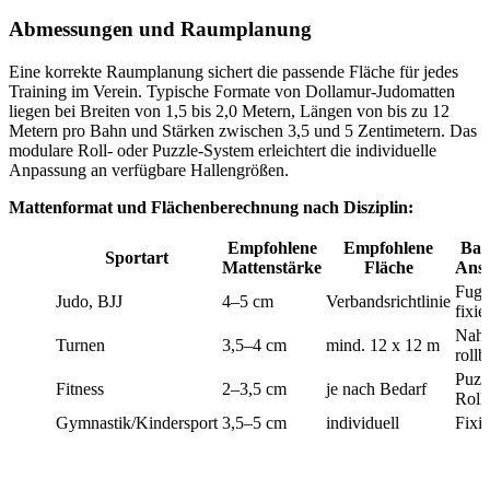
Abmessungen und Raumplanung
Eine korrekte Raumplanung sichert die passende Fläche für jedes
Training im Verein. Typische Formate von Dollamur-Judomatten
liegen bei Breiten von 1,5 bis 2,0 Metern, Längen von bis zu 12
Metern pro Bahn und Stärken zwischen 3,5 und 5 Zentimetern. Das
modulare Roll- oder Puzzle-System erleichtert die individuelle
Anpassung an verfügbare Hallengrößen.
Mattenformat und Flächenberechnung nach Disziplin:
Empfohlene
Empfohlene
Bah
Sportart
Mattenstärke
Fläche
Ansc
Fuge
Judo, BJJ
4–5 cm
Verbandsrichtlinie
fixier
Naht
Turnen
3,5–4 cm
mind. 12 x 12 m
rollb
Puzz
Fitness
2–3,5 cm
je nach Bedarf
Roll
Gymnastik/Kindersport
3,5–5 cm
individuell
Fixie