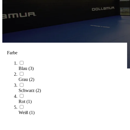
Farbe
Blau
(
3
)
Grau
(
2
)
Dollamur
Schwarz
(
2
)
(
3
Artikel)
Rot
(
1
)
Der Dollamur Kaufratgeber unterstützt Sie bei der Auswahl der
passenden Sportmatten für Ihren Verein.
Weiß
(
1
)
Zum Ratgeber
Kategorien & Filter