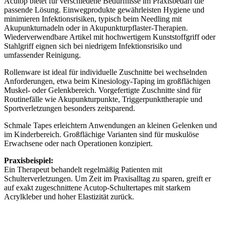
Acutop bietet für verschiedene Bedürfnisse im Praxisbedarf die
passende Lösung. Einwegprodukte gewährleisten Hygiene und
minimieren Infektionsrisiken, typisch beim Needling mit
Akupunkturnadeln oder in Akupunkturpflaster-Therapien.
Wiederverwendbare Artikel mit hochwertigem Kunststoffgriff oder
Stahlgriff eignen sich bei niedrigem Infektionsrisiko und
umfassender Reinigung.
Rollenware ist ideal für individuelle Zuschnitte bei wechselnden
Anforderungen, etwa beim Kinesiology-Taping im großflächigen
Muskel- oder Gelenkbereich. Vorgefertigte Zuschnitte sind für
Routinefälle wie Akupunkturpunkte, Triggerpunkttherapie und
Sportverletzungen besonders zeitsparend.
Schmale Tapes erleichtern Anwendungen an kleinen Gelenken und
im Kinderbereich. Großflächige Varianten sind für muskulöse
Erwachsene oder nach Operationen konzipiert.
Praxisbeispiel:
Ein Therapeut behandelt regelmäßig Patienten mit
Schulterverletzungen. Um Zeit im Praxisalltag zu sparen, greift er
auf exakt zugeschnittene Acutop-Schultertapes mit starkem
Acrylkleber und hoher Elastizität zurück.