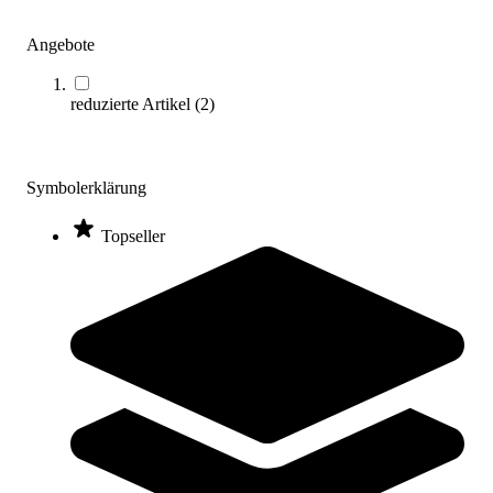
Angebote
Sortieren nach
reduzierte Artikel
(
2
)
Symbolerklärung
Topseller
AcuTop® Gitter Tape
9,80 €
ab
Zum Produkt
Varianten zur Auswahl
Sofort lieferbar
SALE