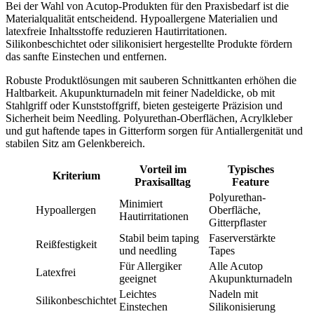
Bei der Wahl von Acutop-Produkten für den Praxisbedarf ist die
Materialqualität entscheidend. Hypoallergene Materialien und
latexfreie Inhaltsstoffe reduzieren Hautirritationen.
Silikonbeschichtet oder silikonisiert hergestellte Produkte fördern
das sanfte Einstechen und entfernen.
Robuste Produktlösungen mit sauberen Schnittkanten erhöhen die
Haltbarkeit. Akupunkturnadeln mit feiner Nadeldicke, ob mit
Stahlgriff oder Kunststoffgriff, bieten gesteigerte Präzision und
Sicherheit beim Needling. Polyurethan-Oberflächen, Acrylkleber
und gut haftende tapes in Gitterform sorgen für Antiallergenität und
stabilen Sitz am Gelenkbereich.
Vorteil im
Typisches
Kriterium
Praxisalltag
Feature
Polyurethan-
Minimiert
Hypoallergen
Oberfläche,
Hautirritationen
Gitterpflaster
Stabil beim taping
Faserverstärkte
Reißfestigkeit
und needling
Tapes
Für Allergiker
Alle Acutop
Latexfrei
geeignet
Akupunkturnadeln
Leichtes
Nadeln mit
Silikonbeschichtet
Einstechen
Silikonisierung