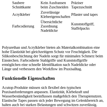
Saubere
Kein Ausfransen
Präziser
Schnittkante
beim Zuschneiden
Tapezuschnitt
Zuverlässige
Acrylkleber
Pflaster und tapes
Klebeeigenschaften
Übersichtliche
Kunststoffgriff,
Farbcodierung
Zuordnung
Staffelpacks
Nadeldicke
Polyurethan und Acrylkleber bieten als Materialkombination eine
hohe Elastizität bei gleichzeitigem Schutz vor Feuchtigkeit. Die
Silikonbeschichtung der Nadeln sorgt für minimalen Schmerz beim
Einstechen. Farbcodierte Stahlgriffe und Kunststoffgriffe
ermöglichen eine schnelle Identifikation nach Nadeldicke oder
Länge und verbessern den Workflow im Praxisalltag.
Funktionelle Eigenschaften
Acutop-Produkte müssen sich flexibel den typischen
Praxisanforderungen anpassen. Elastizität, Klebekraft und
Wasserbeständigkeit beeinflussen maßgeblich den Therapienutzen.
Elastische Tapes passen sich jeder Bewegung im Gelenkbereich an,
halten auch bei starken Belastungen und schwitzen zuverlässig.