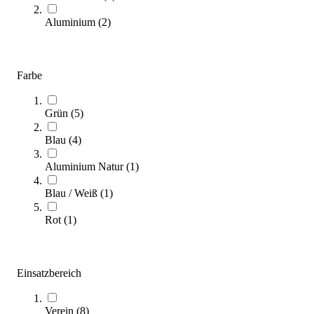
Zum Ratgeber
Aluminium
(
2
)
Kategorien & Filter
Sortieren nach
Farbe
Grün
(
5
)
Blau
(
4
)
Aluminium Natur
(
1
)
Blau / Weiß
(
1
)
Fahr- und klappbare Hochsprunganlage
Rot
(
1
)
8.873,00 €
ab
Zum Produkt
Einsatzbereich
Varianten zur Auswahl
Längere Lieferzeit
Verein
(
8
)