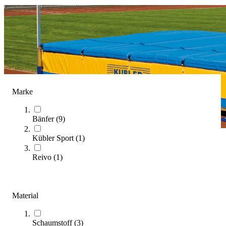
Marke
Bänfer
(
9
)
Kübler Sport
(
1
)
Hochsprungmatten
Reivo
(
1
)
(
13
Artikel)
Entdecken Sie, wie Sie die ideale Hochsprungmatte für Ihre
Material
Sportstätte auswählen und welche Vorteile Ihnen Qualitätsmatten
bieten.
Schaumstoff
(
3
)