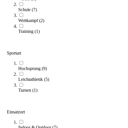
Schule
(
7
)
Wettkampf
(
2
)
Training
(
1
)
Kübler Sport Hochsprungkissen AERO
Sportart
4.515,00 €
ab
Hochsprung
(
9
)
Zum Produkt
Varianten zur Auswahl
Leichtathletik
(
5
)
Längere Lieferzeit
Turnen
(
1
)
Einsatzort
Indoor & Outdoor
(
7
)