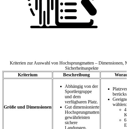
Kriterien zur Auswahl von Hochsprungmatten – Dimensionen, Ma
Sicherheitsaspekte
Kriterium
Beschreibung
Worauf
Abhängig von der
Platzverh
Sportlergruppe
berücksi
und dem
Geeigne
verfügbaren Platz.
wählen:
Größe und Dimensionen
Gut dimensionierte
4 
Hochsprungmatten
Ki
gewährleisten
6 
sichere
Er
Landungen.