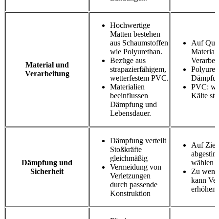
Hochwertige
Matten bestehen
aus Schaumstoffen
Auf Qual
wie Polyurethan.
Material
Bezüge aus
Verarbei
Material und
strapazierfähigem,
Polyuret
Verarbeitung
wetterfestem PVC.
Dämpfu
Materialien
PVC: wet
beeinflussen
Kälte ste
Dämpfung und
Lebensdauer.
Dämpfung verteilt
Auf Ziel
Stoßkräfte
abgesti
gleichmäßig
Dämpfung und
wählen
Vermeidung von
Sicherheit
Zu weni
Verletzungen
kann Ver
durch passende
erhöhen
Konstruktion