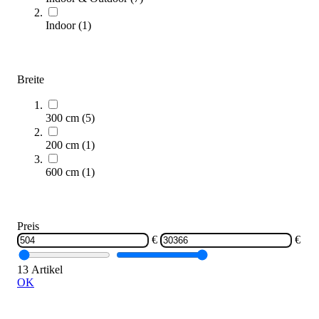
Indoor
(
1
)
Kübler Sport Hochsprungkissen AERO-WM TYP B
3.570,00 €
ab
Breite
Zum Produkt
Varianten zur Auswahl
Längere Lieferzeit
300 cm
(
5
)
200 cm
(
1
)
600 cm
(
1
)
Preis
€
€
Kübler Sport Hochsprungkissen AERO-WM TYP A
13 Artikel
3.465,00 €
ab
OK
Zum Produkt