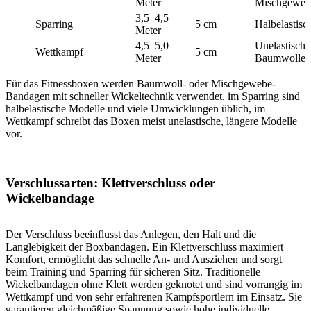
Meter
Mischgeweb
3,5–4,5
Sparring
5 cm
Halbelastisc
Meter
4,5–5,0
Unelastische
Wettkampf
5 cm
Meter
Baumwolle
Für das Fitnessboxen werden Baumwoll- oder Mischgewebe-
Bandagen mit schneller Wickeltechnik verwendet, im Sparring sind
halbelastische Modelle und viele Umwicklungen üblich, im
Wettkampf schreibt das Boxen meist unelastische, längere Modelle
vor.
Verschlussarten: Klettverschluss oder
Wickelbandage
Der Verschluss beeinflusst das Anlegen, den Halt und die
Langlebigkeit der Boxbandagen. Ein Klettverschluss maximiert
Komfort, ermöglicht das schnelle An- und Ausziehen und sorgt
beim Training und Sparring für sicheren Sitz. Traditionelle
Wickelbandagen ohne Klett werden geknotet und sind vorrangig im
Wettkampf und von sehr erfahrenen Kampfsportlern im Einsatz. Sie
garantieren gleichmäßige Spannung sowie hohe individuelle