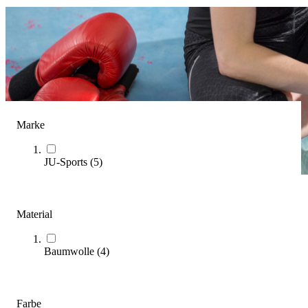
Marke
JU-Sports
(
5
)
Boxbandagen
Material
(
7
Artikel)
Baumwolle
(
4
)
Unser Kaufratgeber hilft Ihnen dabei, die passenden
Boxbandagen für Ihren Kampfsportbedarf zu finden.
Zum Ratgeber
Farbe