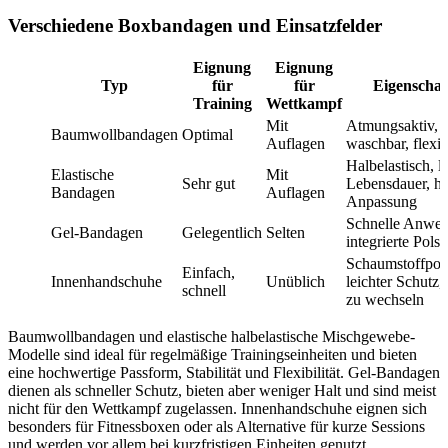
Verschiedene Boxbandagen und Einsatzfelder
Eignung
Eignung
Typ
für
für
Eigenschaf
Training
Wettkampf
Mit
Atmungsaktiv,
Baumwollbandagen
Optimal
Auflagen
waschbar, flexib
Halbelastisch, l
Elastische
Mit
Sehr gut
Lebensdauer, h
Bandagen
Auflagen
Anpassung
Schnelle Anwe
Gel-Bandagen
Gelegentlich
Selten
integrierte Polst
Schaumstoffpols
Einfach,
Innenhandschuhe
Unüblich
leichter Schutz,
schnell
zu wechseln
Baumwollbandagen und elastische halbelastische Mischgewebe-
Modelle sind ideal für regelmäßige Trainingseinheiten und bieten
eine hochwertige Passform, Stabilität und Flexibilität. Gel-Bandagen
dienen als schneller Schutz, bieten aber weniger Halt und sind meist
nicht für den Wettkampf zugelassen. Innenhandschuhe eignen sich
besonders für Fitnessboxen oder als Alternative für kurze Sessions
und werden vor allem bei kurzfristigen Einheiten genutzt.