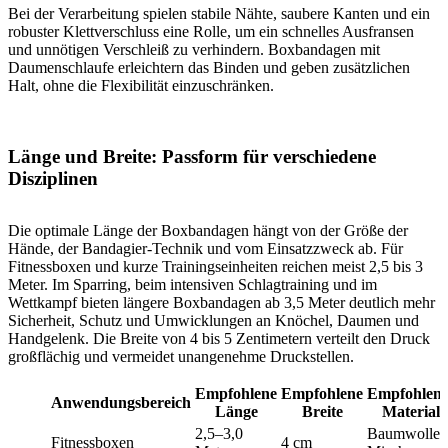
Bei der Verarbeitung spielen stabile Nähte, saubere Kanten und ein
robuster Klettverschluss eine Rolle, um ein schnelles Ausfransen
und unnötigen Verschleiß zu verhindern. Boxbandagen mit
Daumenschlaufe erleichtern das Binden und geben zusätzlichen
Halt, ohne die Flexibilität einzuschränken.
Länge und Breite: Passform für verschiedene
Disziplinen
Die optimale Länge der Boxbandagen hängt von der Größe der
Hände, der Bandagier-Technik und vom Einsatzzweck ab. Für
Fitnessboxen und kurze Trainingseinheiten reichen meist 2,5 bis 3
Meter. Im Sparring, beim intensiven Schlagtraining und im
Wettkampf bieten längere Boxbandagen ab 3,5 Meter deutlich mehr
Sicherheit, Schutz und Umwicklungen an Knöchel, Daumen und
Handgelenk. Die Breite von 4 bis 5 Zentimetern verteilt den Druck
großflächig und vermeidet unangenehme Druckstellen.
Empfohlene
Empfohlene
Empfohlene
Anwendungsbereich
Länge
Breite
Material
2,5–3,0
Baumwolle,
Fitnessboxen
4 cm