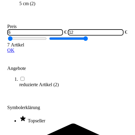
5 cm
(
2
)
Preis
€
€
7 Artikel
OK
Boxbandagen, 250 cm lang
9,30 €
ab
Angebote
Zum Produkt
Varianten zur Auswahl
reduzierte Artikel
(
2
)
Nur wenige auf Lager
Symbolerklärung
Topseller