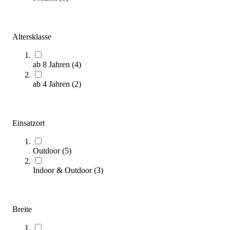
Altersklasse
ab 8 Jahren
(
4
)
ab 4 Jahren
(
2
)
Schildkröt® Mini-Skateboard 17″ Skate It Out
19,95 €
Einsatzort
Zum Produkt
Noch 4 auf Lager
Outdoor
(
5
)
SALE
Indoor & Outdoor
(
3
)
Breite