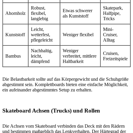
Robust,
Skatepark,
Etwas schwerer
Ahornholz
flexibel,
Halfpipe,
als Kunststoff
langlebig
Tricks
Leicht,
Mini-
Kunststoff
wetterfest,
Weniger flexibel
Cruiser,
pflegeleicht
Alltag
Nachhaltig,
Weniger
Cruisen,
Bambus
leicht,
verbreitet, mittlere
Freizeitspiele
dämpfend
Haltbarkeit
Die Belastbarkeit sollte auf das Körpergewicht und die Schuhgröße
abgestimmt sein. Komplettboards bieten eine einfache Möglichkeit,
ein aufeinander abgestimmtes Setup zu erhalten.
Skateboard Achsen (Trucks) und Rollen
Die Achsen vom Skateboard verbinden das Deck mit den Rädern
und bestimmen maßgeblich das Lenkverhalten. Der Härtegrad der