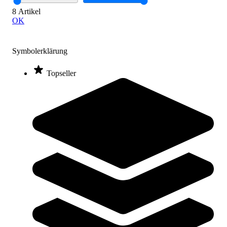
Noch 1 auf Lager
8 Artikel
SALE
OK
Symbolerklärung
Topseller
Schildkröt® Retro Skateboard Free Spirit Hurricane
39,95 €
Zum Produkt
Noch 3 auf Lager
SALE