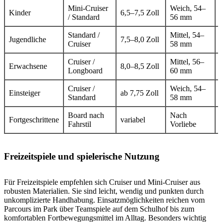
Mini-Cruiser
Weich, 54–
Kinder
6,5–7,5 Zoll
/ Standard
56 mm
Standard /
Mittel, 54–
Jugendliche
7,5–8,0 Zoll
Cruiser
58 mm
Cruiser /
Mittel, 56–
Erwachsene
8,0–8,5 Zoll
Longboard
60 mm
Cruiser /
Weich, 54–
Einsteiger
ab 7,75 Zoll
Standard
58 mm
Board nach
Nach
Fortgeschrittene
variabel
Fahrstil
Vorliebe
Freizeitspiele und spielerische Nutzung
Für Freizeitspiele empfehlen sich Cruiser und Mini-Cruiser aus
robusten Materialien. Sie sind leicht, wendig und punkten durch
unkomplizierte Handhabung. Einsatzmöglichkeiten reichen vom
Parcours im Park über Teamspiele auf dem Schulhof bis zum
komfortablen Fortbewegungsmittel im Alltag. Besonders wichtig