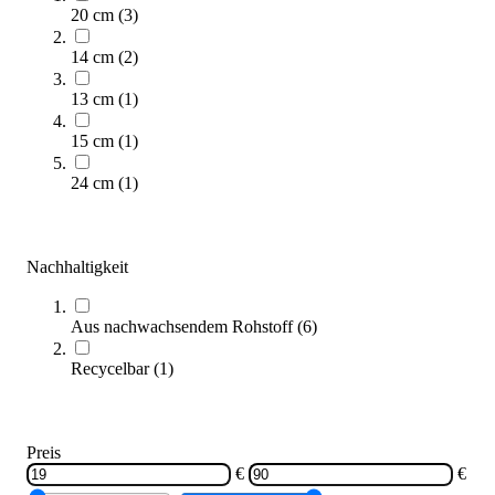
20 cm
(
3
)
14 cm
(
2
)
Schildkröt® Junior-Skateboard 24″ Best Surfer
29,95 €
13 cm
(
1
)
15 cm
(
1
)
Zum Produkt
Sofort lieferbar
24 cm
(
1
)
SALE
Nachhaltigkeit
Aus nachwachsendem Rohstoff
(
6
)
Recycelbar
(
1
)
Schildkröt® Skateboard Grinder 31″ Wolf
59,95 €
Preis
€
€
Zum Produkt