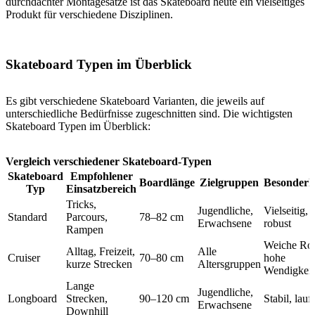
durchdachter Montagesätze ist das Skateboard heute ein vielseitiges
Produkt für verschiedene Disziplinen.
Skateboard Typen im Überblick
Es gibt verschiedene Skateboard Varianten, die jeweils auf
unterschiedliche Bedürfnisse zugeschnitten sind. Die wichtigsten
Skateboard Typen im Überblick:
Vergleich verschiedener Skateboard-Typen
Skateboard
Empfohlener
Boardlänge
Zielgruppen
Besonderh
Typ
Einsatzbereich
Tricks,
Jugendliche,
Vielseitig,
Standard
Parcours,
78–82 cm
Erwachsene
robust
Rampen
Weiche Rol
Alltag, Freizeit,
Alle
Cruiser
70–80 cm
hohe
kurze Strecken
Altersgruppen
Wendigkeit
Lange
Jugendliche,
Longboard
Strecken,
90–120 cm
Stabil, lauf
Erwachsene
Downhill