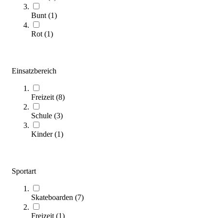
Zum Ratgeber
Bunt
(
1
)
Kategorien & Filter
Rot
(
1
)
Sortieren nach
SALE
Einsatzbereich
Freizeit
(
8
)
Schule
(
3
)
Kinder
(
1
)
Schildkröt® Longboard Freeride 41 God Feather
Sportart
89,95 €
Skateboarden
(
7
)
Zum Produkt
Noch 2 auf Lager
Freizeit
(
1
)
SALE