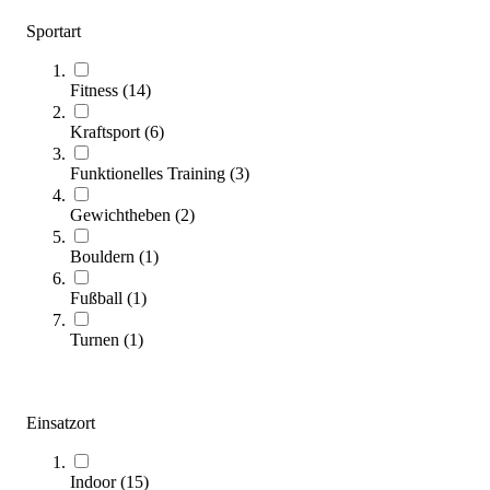
Varianten zur Auswahl
Sportart
Sofort lieferbar
Fitness
(
14
)
Kraftsport
(
6
)
Funktionelles Training
(
3
)
Gewichtheben
(
2
)
Bouldern
(
1
)
O'Live® Suspension Rings
88,00 €
Fußball
(
1
)
Zum Produkt
Turnen
(
1
)
Noch 1 auf Lager
Einsatzort
Indoor
(
15
)