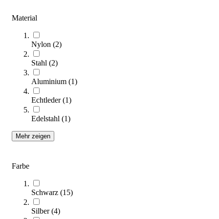
Sofort lieferbar
Material
Nylon
(
2
)
Stahl
(
2
)
Aluminium
(
1
)
Echtleder
(
1
)
tanga sports® Schlingentrainer PRO
73,00 €
Edelstahl
(
1
)
Zum Produkt
Mehr zeigen
Sofort lieferbar
Farbe
Schwarz
(
15
)
Silber
(
4
)