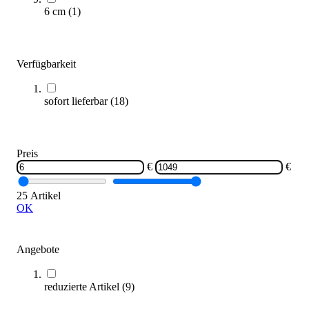
Längere Lieferzeit
6 cm
(
1
)
Verfügbarkeit
sofort lieferbar
(
18
)
aerobis® revvll® PRO Seiltrainer
Preis
1.048,00 €
€
€
25 Artikel
Zum Produkt
OK
Sofort lieferbar
SALE
Angebote
reduzierte Artikel
(
9
)