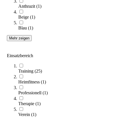
Anthrazit
(
1
)
tanga sports® Nackenpolster
Beige
(
1
)
20,95 €
Blau
(
1
)
Zum Produkt
Mehr zeigen
Sofort lieferbar
SALE
Einsatzbereich
Training
(
25
)
Heimfitness
(
1
)
Professionell
(
1
)
Therapie
(
1
)
tanga sports® Z-Ball
6,95 €
ab
Verein
(
1
)
Zum Produkt