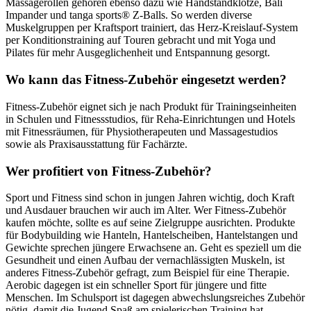
Massagerollen gehören ebenso dazu wie Handstandklötze, Bali
Impander und tanga sports® Z-Balls. So werden diverse
Muskelgruppen per Kraftsport trainiert, das Herz-Kreislauf-System
per Konditionstraining auf Touren gebracht und mit Yoga und
Pilates für mehr Ausgeglichenheit und Entspannung gesorgt.
Wo kann das Fitness-Zubehör eingesetzt werden?
Fitness-Zubehör eignet sich je nach Produkt für Trainingseinheiten
in Schulen und Fitnessstudios, für Reha-Einrichtungen und Hotels
mit Fitnessräumen, für Physiotherapeuten und Massagestudios
sowie als Praxisausstattung für Fachärzte.
Wer profitiert von Fitness-Zubehör?
Sport und Fitness sind schon in jungen Jahren wichtig, doch Kraft
und Ausdauer brauchen wir auch im Alter. Wer Fitness-Zubehör
kaufen möchte, sollte es auf seine Zielgruppe ausrichten. Produkte
für Bodybuilding wie Hanteln, Hantelscheiben, Hantelstangen und
Gewichte sprechen jüngere Erwachsene an. Geht es speziell um die
Gesundheit und einen Aufbau der vernachlässigten Muskeln, ist
anderes Fitness-Zubehör gefragt, zum Beispiel für eine Therapie.
Aerobic dagegen ist ein schneller Sport für jüngere und fitte
Menschen. Im Schulsport ist dagegen abwechslungsreiches Zubehör
nötig, damit die Jugend Spaß am spielerischen Training hat.