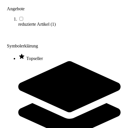
Angebote
reduzierte Artikel
(
1
)
U.N.O.® Indoor Bike IC500
1.364,00 €
Symbolerklärung
Zum Produkt
Topseller
Sofort lieferbar
BH Fitness® Indoor Bike Stratos H9178B
787,00 €