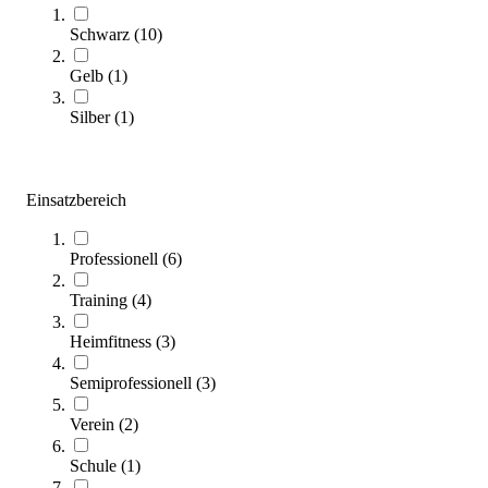
Zum Ratgeber
Schwarz
(
10
)
Kategorien & Filter
Gelb
(
1
)
Sortieren nach
Silber
(
1
)
Einsatzbereich
Professionell
(
6
)
Training
(
4
)
BH Fitness® Indoor Bike Duke H925R1
Heimfitness
(
3
)
2.037,00 €
Semiprofessionell
(
3
)
Zum Produkt
Verein
(
2
)
Längere Lieferzeit
Schule
(
1
)