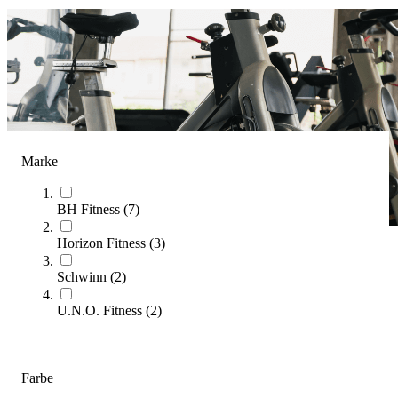
Marke
BH Fitness
(
7
)
Horizon Fitness
(
3
)
Indoor-Cycles
Schwinn
(
2
)
(
14
Artikel)
U.N.O. Fitness
(
2
)
Steigern Sie Ihre Ausdauer und Fitness mit dem passenden
Indoor-Bike: In unserem Kaufberater finden Sie alle wichtigen
Informationen, um das ideale Modell für Ihr Training auszuwählen.
Farbe