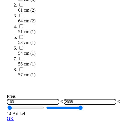
1.775,00 €
61 cm
(
2
)
Zum Produkt
64 cm
(
2
)
Längere Lieferzeit
51 cm
(
1
)
53 cm
(
1
)
54 cm
(
1
)
56 cm
(
1
)
57 cm
(
1
)
BH Fitness® Indoor Bike Duke H920R
1.460,00 €
Preis
Zum Produkt
€
€
Längere Lieferzeit
14 Artikel
OK