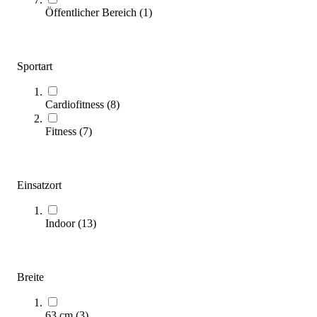
Öffentlicher Bereich
(
1
)
Sportart
Cardiofitness
(
8
)
BH Fitness® SmartBike EXERCYCLE+ v2
1.994,00 €
Fitness
(
7
)
Zum Produkt
Längere Lieferzeit
Einsatzort
Indoor
(
13
)
Breite
BH Fitness® Indoor Bike Duke mag H923R
63 cm
(
3
)