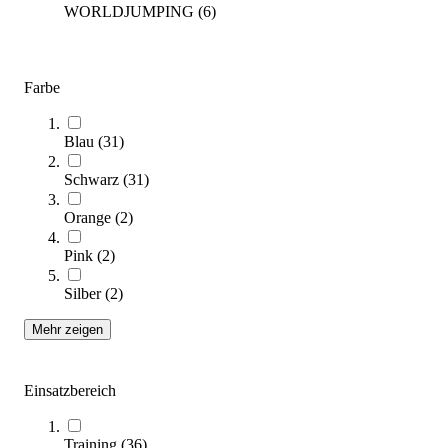
Zum Ratgeber
WORLDJUMPING
(
6
)
Kategorien & Filter
Sie lesen gerade Seite
1
Farbe
Seite
2
Blau
(
31
)
Sortieren nach
Schwarz
(
31
)
Orange
(
2
)
Pink
(
2
)
Silber
(
2
)
Mehr zeigen
Einsatzbereich
Garlando® Trampolin Indoor
114,00 €
Training
(
36
)