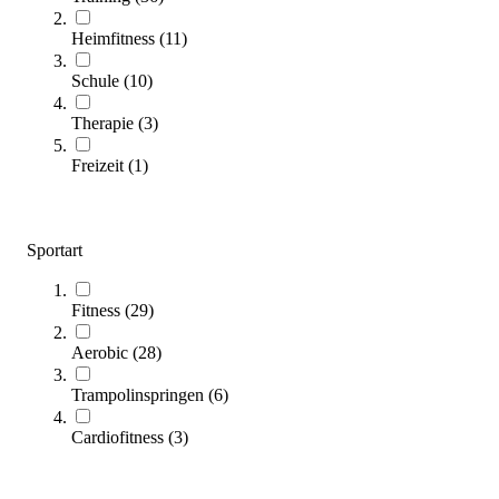
Zum Produkt
Sofort lieferbar
Heimfitness
(
11
)
Schule
(
10
)
Therapie
(
3
)
Freizeit
(
1
)
Sportart
Trimilin® Trampolin jump 120 PLUS inklusive Haltestange
494,00 €
ab
Fitness
(
29
)
Zum Produkt
Aerobic
(
28
)
Varianten zur Auswahl
Längere Lieferzeit
Trampolinspringen
(
6
)
Cardiofitness
(
3
)