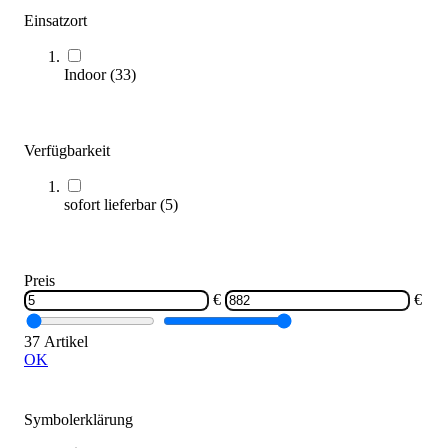
Einsatzort
Indoor
(
33
)
Trimilin® Trampolin jump 120 inklusive Haltestange
442,00 €
ab
Verfügbarkeit
Zum Produkt
sofort lieferbar
(
5
)
Varianten zur Auswahl
Längere Lieferzeit
Preis
€
€
37 Artikel
OK
Symbolerklärung
Trimilin® Trampolin jump 111 PLUS inklusive Haltestange