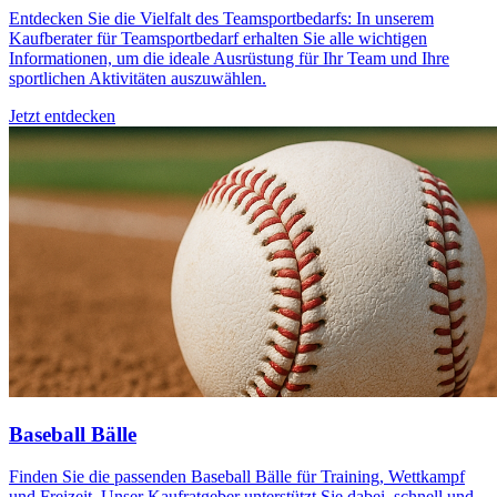
Entdecken Sie die Vielfalt des Teamsportbedarfs: In unserem
Kaufberater für Teamsportbedarf erhalten Sie alle wichtigen
Informationen, um die ideale Ausrüstung für Ihr Team und Ihre
sportlichen Aktivitäten auszuwählen.
Jetzt entdecken
Baseball Bälle
Finden Sie die passenden Baseball Bälle für Training, Wettkampf
und Freizeit. Unser Kaufratgeber unterstützt Sie dabei, schnell und