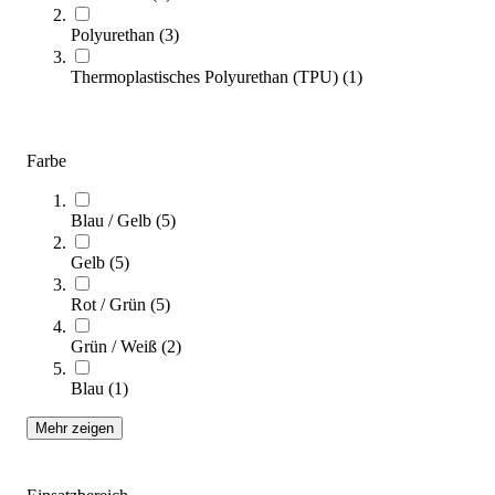
Zum Ratgeber
Polyurethan
(
3
)
Kategorien & Filter
Thermoplastisches Polyurethan (TPU)
(
1
)
Sortieren nach
Farbe
Blau / Gelb
(
5
)
Gelb
(
5
)
Rot / Grün
(
5
)
Grün / Weiß
(
2
)
Kübler Sport® Volleyball OFFICIAL
Blau
(
1
)
19,60 €
ab
Mehr zeigen
Zum Produkt
Varianten zur Auswahl
Sofort lieferbar