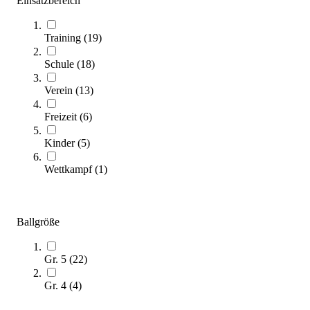
Einsatzbereich
Training
(
19
)
Schule
(
18
)
Verein
(
13
)
Freizeit
(
6
)
Kinder
(
5
)
Molten® Volleyball V5M9000 T
73,00 €
Wettkampf
(
1
)
Zum Produkt
Noch 4 auf Lager
Ballgröße
Gr. 5
(
22
)
Gr. 4
(
4
)