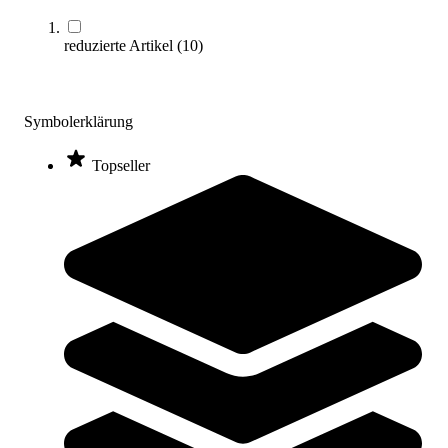
reduzierte Artikel
(
10
)
Symbolerklärung
Topseller
Molten® Volleyball V4M3000-L
30,95 €
Zum Produkt
Sofort lieferbar