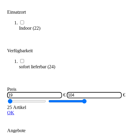
Einsatzort
Kübler Sport® Volleyball TOP TRAINING
27,95 €
Indoor
(
22
)
Zum Produkt
Sofort lieferbar
Verfügbarkeit
sofort lieferbar
(
24
)
Preis
€
€
Kübler Sport® Volleyball TOP SCHOOL
30,95 €
25 Artikel
OK
Zum Produkt
Sofort lieferbar
Angebote