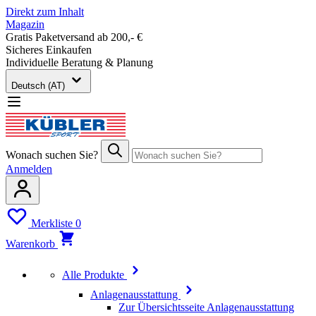
Direkt zum Inhalt
Magazin
Gratis Paketversand ab 200,- €
Sicheres Einkaufen
Individuelle Beratung & Planung
Deutsch (AT)
Wonach suchen Sie?
Anmelden
Merkliste
0
Warenkorb
Alle Produkte
Anlagenausstattung
Zur Übersichtsseite Anlagenausstattung