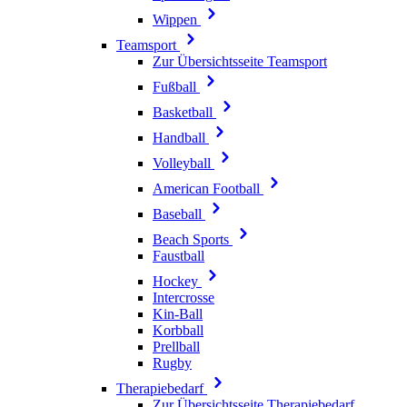
Wippen
Teamsport
Zur Übersichtsseite Teamsport
Fußball
Basketball
Handball
Volleyball
American Football
Baseball
Beach Sports
Faustball
Hockey
Intercrosse
Kin-Ball
Korbball
Prellball
Rugby
Therapiebedarf
Zur Übersichtsseite Therapiebedarf