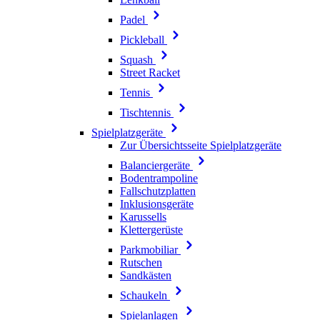
Padel
Pickleball
Squash
Street Racket
Tennis
Tischtennis
Spielplatzgeräte
Zur Übersichtsseite Spielplatzgeräte
Balanciergeräte
Bodentrampoline
Fallschutzplatten
Inklusionsgeräte
Karussells
Klettergerüste
Parkmobiliar
Rutschen
Sandkästen
Schaukeln
Spielanlagen