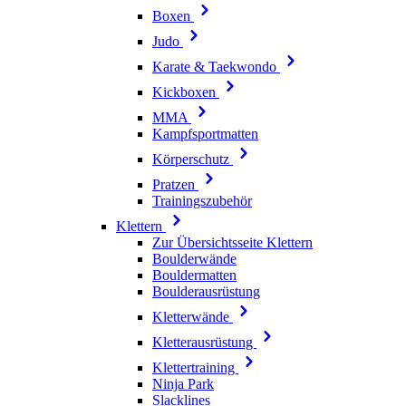
Boxen
Judo
Karate & Taekwondo
Kickboxen
MMA
Kampfsportmatten
Körperschutz
Pratzen
Trainingszubehör
Klettern
Zur Übersichtsseite Klettern
Boulderwände
Bouldermatten
Boulderausrüstung
Kletterwände
Kletterausrüstung
Klettertraining
Ninja Park
Slacklines