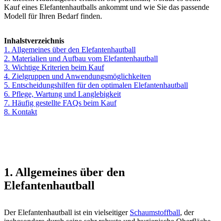
Kauf eines Elefantenhautballs ankommt und wie Sie das passende
Modell für Ihren Bedarf finden.
Inhalstverzeichnis
1. Allgemeines über den Elefantenhautball
2. Materialien und Aufbau vom Elefantenhautball
3. Wichtige Kriterien beim Kauf
4. Zielgruppen und Anwendungsmöglichkeiten
5. Entscheidungshilfen für den optimalen Elefantenhautball
6. Pflege, Wartung und Langlebigkeit
7. Häufig gestellte FAQs beim Kauf
8. Kontakt
1. Allgemeines über den
Elefantenhautball
Der Elefantenhautball ist ein vielseitiger
Schaumstoffball
, der