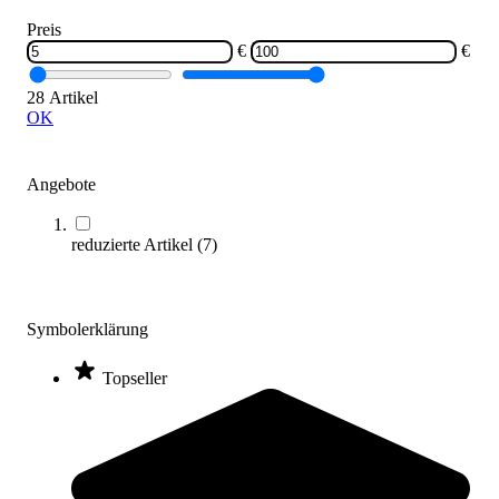
Varianten zur Auswahl
Preis
Sofort lieferbar
€
€
SALE
28 Artikel
OK
Angebote
reduzierte Artikel
(
7
)
Kübler Sport® Dragonskin® Softball SOFTI
Symbolerklärung
13,33 €
ab
Topseller
Zum Produkt
Varianten zur Auswahl
Sofort lieferbar