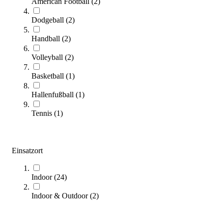
American Football
(
2
)
Volley® Soft Fußball Light
Dodgeball
(
2
)
33,95 €
ab
Handball
(
2
)
Zum Produkt
Volleyball
(
2
)
Varianten zur Auswahl
Sofort lieferbar
Basketball
(
1
)
SALE
Hallenfußball
(
1
)
Tennis
(
1
)
Einsatzort
Indoor
(
24
)
Kübler Sport® Dragonskin® Softball RESIST
18,95 €
ab
Indoor & Outdoor
(
2
)
Zum Produkt