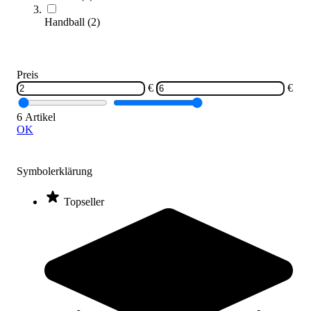
Handball
(
2
)
Preis
€
€
6 Artikel
OK
tanga sports® Nadel- und Patentnippel
4,10 €
Symbolerklärung
Zum Produkt
Sofort lieferbar
Topseller