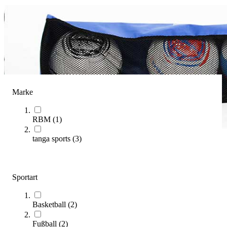
Marke
RBM
(
1
)
tanga sports
(
3
)
Ventilnadeln
(
6
Artikel)
Sportart
Kategorien & Filter
Basketball
(
2
)
Sortieren nach
Fußball
(
2
)