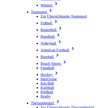
Wippen
Teamsport
Zur Übersichtsseite Teamsport
Fußball
Basketball
Handball
Volleyball
American Football
Baseball
Beach Sports
Faustball
Hockey
Intercrosse
Kin-Ball
Korbball
Prellball
Rugby
Therapiebedarf
Zur Übersichtsseite Therapiebedarf