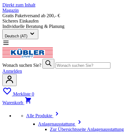
Direkt zum Inhalt
Magazin
Gratis Paketversand ab 200,- €
Sicheres Einkaufen
Individuelle Beratung & Planung
Deutsch (AT)
Wonach suchen Sie?
Anmelden
Merkliste
0
Warenkorb
Alle Produkte
Anlagenausstattung
Zur Übersichtsseite Anlagenausstattung