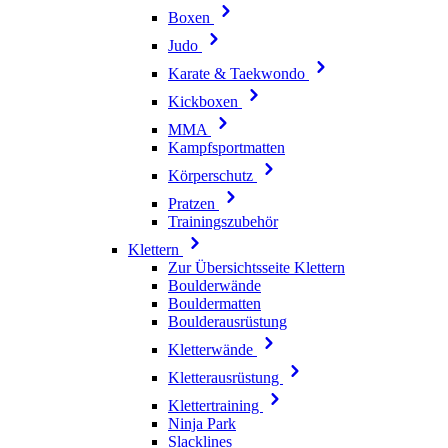
Boxen
Judo
Karate & Taekwondo
Kickboxen
MMA
Kampfsportmatten
Körperschutz
Pratzen
Trainingszubehör
Klettern
Zur Übersichtsseite Klettern
Boulderwände
Bouldermatten
Boulderausrüstung
Kletterwände
Kletterausrüstung
Klettertraining
Ninja Park
Slacklines