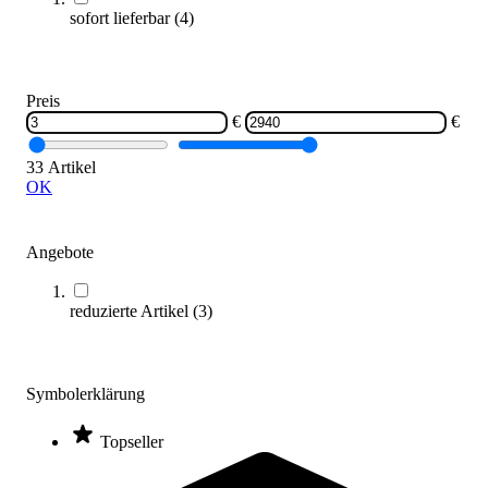
sofort lieferbar
(
4
)
Varianten zur Auswahl
Sofort lieferbar
Preis
€
€
33 Artikel
OK
Angebote
GEKA® Automatische Wand-Schlauchbox K25
267,00 €
reduzierte Artikel
(
3
)
Zum Produkt
Längere Lieferzeit
Symbolerklärung
Topseller