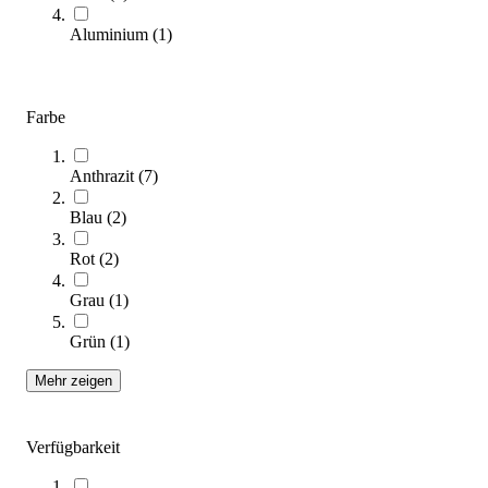
Kategorien & Filter
Aluminium
(
1
)
Sie lesen gerade Seite
1
Seite
2
Farbe
Sortieren nach
Anthrazit
(
7
)
Blau
(
2
)
Rot
(
2
)
Grau
(
1
)
Grün
(
1
)
Mehr zeigen
Schlauchklemme
3,10 €
ab
Verfügbarkeit
Zum Produkt