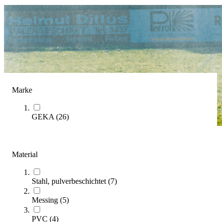
Marke
GEKA
(
26
)
Bewässerungssysteme
Material
(Artikel
1
-
32
von
33
)
Stahl, pulverbeschichtet
(
7
)
Im Kaufratgeber erfahren Sie, worauf es bei Auswahl, Planung
und Betrieb einer Sportplatzbewässerung ankommt.
Messing
(
5
)
Zum Ratgeber
PVC
(
4
)