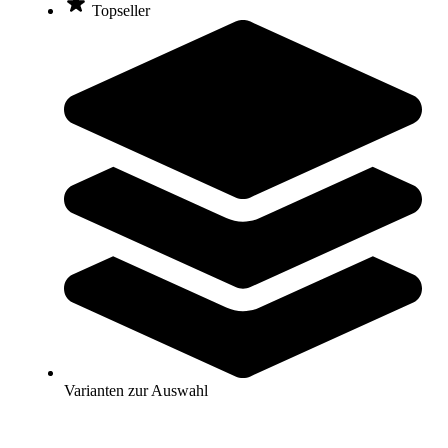
Topseller
Leukotape® classic 10 m
9,30 €
ab
Zum Produkt
Varianten zur Auswahl
Sofort lieferbar
SALE
Compridur® Kurzzugbinde 8 cm x 5 m
Varianten zur Auswahl
14,60 €