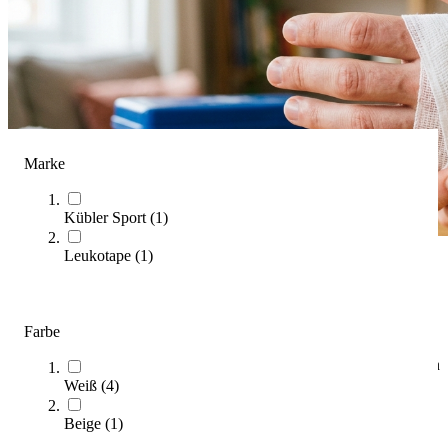
Marke
Kübler Sport
(
1
)
Leukotape
(
1
)
Verbandsmaterial
(
5
Artikel)
Farbe
Der Kaufratgeber bietet praxisnahe Informationen zur optimalen
Auswahl und Anwendung von Verbandmaterial in der
Weiß
(
4
)
Anlagenausstattung.
Beige
(
1
)
Zum Ratgeber