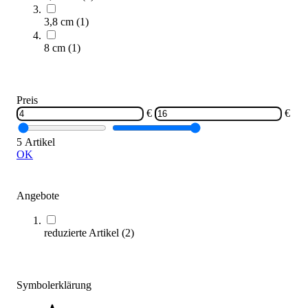
3,8 cm
(
1
)
8 cm
(
1
)
Preis
€
€
Gazofix® Kohäsive elastische Fixierbinde 8 cm x 20 m
5 Artikel
15,40 €
OK
Zum Produkt
Sofort lieferbar
Angebote
SALE
reduzierte Artikel
(
2
)
Symbolerklärung