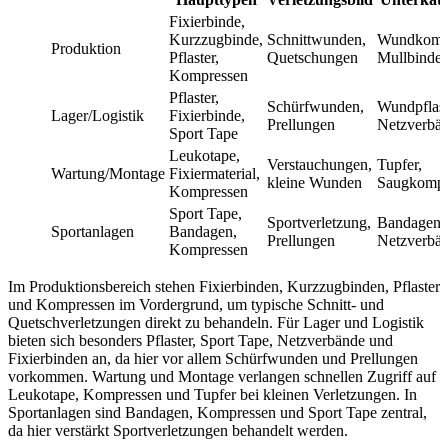
Fixierbinde,
Kurzzugbinde,
Schnittwunden,
Wundkompr
Produktion
Pflaster,
Quetschungen
Mullbinde
Kompressen
Pflaster,
Schürfwunden,
Wundpflast
Lager/Logistik
Fixierbinde,
Prellungen
Netzverbä
Sport Tape
Leukotape,
Verstauchungen,
Tupfer,
Wartung/Montage
Fixiermaterial,
kleine Wunden
Saugkompr
Kompressen
Sport Tape,
Sportverletzung,
Bandagen,
Sportanlagen
Bandagen,
Prellungen
Netzverbä
Kompressen
Im Produktionsbereich stehen Fixierbinden, Kurzzugbinden, Pflaster
und Kompressen im Vordergrund, um typische Schnitt- und
Quetschverletzungen direkt zu behandeln. Für Lager und Logistik
bieten sich besonders Pflaster, Sport Tape, Netzverbände und
Fixierbinden an, da hier vor allem Schürfwunden und Prellungen
vorkommen. Wartung und Montage verlangen schnellen Zugriff auf
Leukotape, Kompressen und Tupfer bei kleinen Verletzungen. In
Sportanlagen sind Bandagen, Kompressen und Sport Tape zentral,
da hier verstärkt Sportverletzungen behandelt werden.