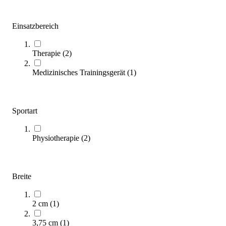
Kategorien & Filter
Einsatzbereich
Sortieren nach
Therapie
(
2
)
Medizinisches Trainingsgerät
(
1
)
Sportart
Physiotherapie
(
2
)
Kübler Sport® Sport Tape 3,8 cm x 10 m
4,10 €
ab
Breite
Zum Produkt
2 cm
(
1
)
Varianten zur Auswahl
Sofort lieferbar
3,75 cm
(
1
)