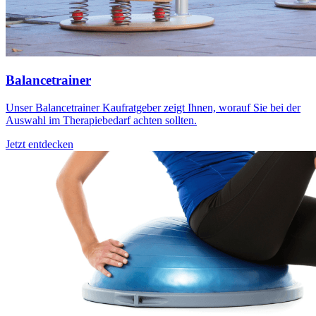
Balancetrainer
Unser Balancetrainer Kaufratgeber zeigt Ihnen, worauf Sie bei der
Auswahl im Therapiebedarf achten sollten.
Jetzt entdecken